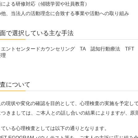
頼による研修対応（傾聴学習や社員教育）
の他、当法人の活動理念に合致する事業や活動への取り組み
面で選択している主な手法
イエントセンタードカウンセリング
TA
認知行動療法
TF
整理
査について
人の現状や変化の確認を目的として、心理検査の実施を予定し
につきましては、ご本人との話し合いの結果によりますが、原
。
している心理検査としては以下の通りとなります。
PFT EGOGRAM バウムテスト等を、ご本人の主訴に応じ組