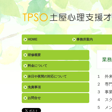
HOME
事務所案内
研修概要
業務
料金について
１ 外
休日や夜間の対応について
２ 専門
免責事項
３ 事
お問合せ
４
ス
５ メ