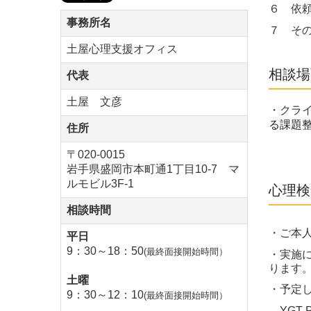
６ 依
事務所名
７ そ
土屋心理支援オフィス
相談場
代表
土屋 文彦
・クラ
る課題
住所
〒020-0015
岩手県盛岡市本町通1丁目10-7 マ
ルモビル3F-1
心理検
相談時間
・ご本
平日
9：30～18：
50
(最終面接開始時間）
・実施
ります
土曜
・予定
9：30～12：10
(最終面接開始時間）
YGT 