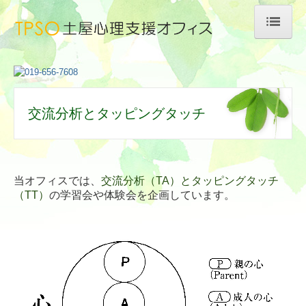
HOME
事務所案内
交流分析とタッピングタッチ
業務内容
カウンセリング
従業員支援プログラムの考え方
当オフィスでは、
交流分析（TA）とタッピングタッチ
（TT）
の学習会や体験会を企画しています。
交流分析とタッピングタッチ
研修概要
料金について
休日や夜間の対応について