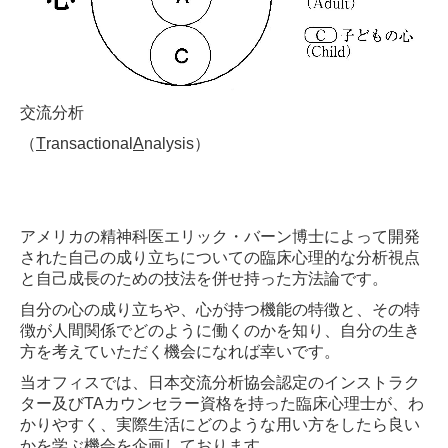
免責事項
お問合せ
交流分析
（
T
ransactional
A
nalysis
）
アメリカの精神科医エリック・バーン博士によって開発
された自己の成り立ちについての臨床心理的な分析視点
と自己成長のための技法を併せ持った方法論です。
自分の心の成り立ちや、心が持つ機能の特徴と、その特
徴が人間関係でどのように働くのかを知り、自分の生き
方を考えていただく機会になれば幸いです。
当オフィスでは、日本交流分析協会認定のインストラク
ター及び
TA
カウンセラー資格を持った臨床心理士が、わ
かりやすく、実際生活にどのような用い方をしたら良い
かを学ぶ機会を企画しております。