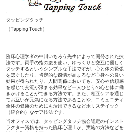
タッピングタッチ
（
T
apping
T
ouch
）
臨床心理学者の中川いちろう先生によって開発された技
法です。両手の指の腹を使い、ゆっくりと交互に優しく
タッチするというシンプルな手法ですが、心と体の緊張
をほぐしたり、肯定的な感情が高まるなど心身への良い
効果が得られたり、人間関係においても、安心や信頼感
を感じて交流が深まる効果など一人ひとりの心と体に働
きかけることができる方法です。また、相互ケアを通じ
てお互いが元気になる方法であることや、コミュニティ
全体の健康のためにも活用できるなど
ホリステイック
（統合的）なケア技法です。
当オフィスでは、タッピングタッチ協会認定のインスト
ラクター資格を持った臨床心理士が、実施の方法などを